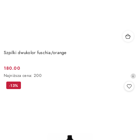
Szpilki dwukolor fuschia/orange
180.00
Cena
Najniższa
Najniższa cena:
200
promocyjna:
cena
-13%
z
30
dni
przed
obniżką