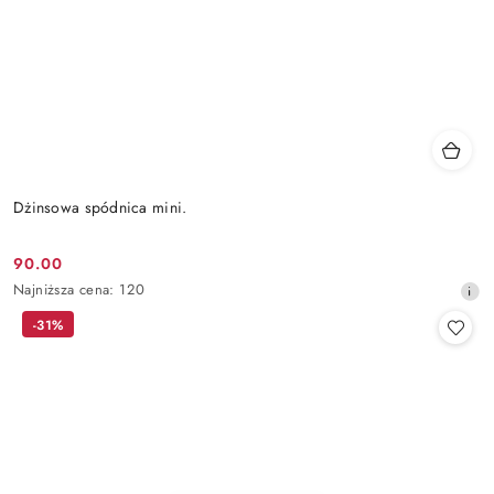
Dżinsowa spódnica mini.
90.00
Cena
Najniższa
Najniższa cena:
120
promocyjna:
cena
-31%
z
30
dni
przed
obniżką