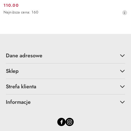
110.00
Cena
Najniższa
Najniższa cena:
160
promocyjna:
cena
z
30
dni
przed
obniżką
Dane adresowe
Sklep
Strefa klienta
Informacje