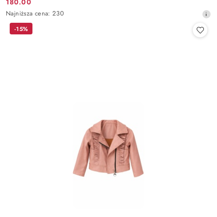
180.00
Cena
Najniższa
Najniższa cena:
230
promocyjna:
cena
-15%
z
30
dni
przed
obniżką