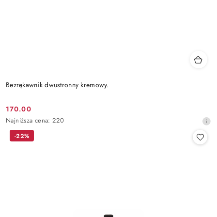
Bezrękawnik dwustronny kremowy.
170.00
Cena
Najniższa
Najniższa cena:
220
promocyjna:
cena
-22%
z
30
dni
przed
obniżką