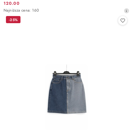
120.00
Cena
Najniższa
Najniższa cena:
160
promocyjna:
cena
-25%
z
30
dni
przed
obniżką