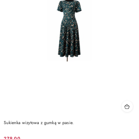
Sukienka wizytowa z gumką w pasie.
279.00