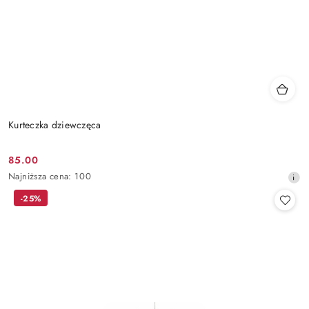
Kurteczka dziewczęca
85.00
Cena
Najniższa
Najniższa cena:
100
promocyjna:
cena
-25%
z
30
dni
przed
obniżką