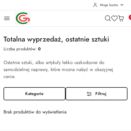
Moje konto
Przejdź do treści głównej
Przejdź do wyszukiwarki
Przejdź do moje konto
Przejdź do menu głównego
Przejdź do stopki
Totalna wyprzedaż, ostatnie sztuki
Liczba produktów:
0
Ostatnie sztuki, albo artykuły lekko uszkodzone do
samodzielnej naprawy, które mozna nabyć w okazyjnej
cenie.
Kategorie
Filtruj
Brak produktów do wyświetlenia