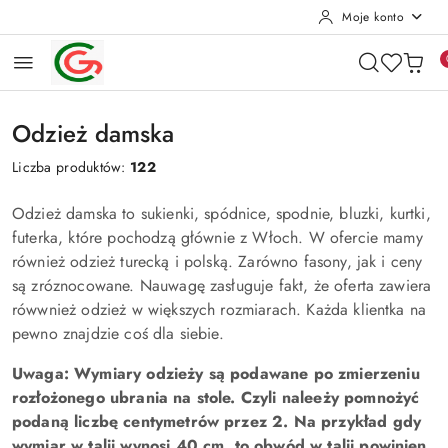
Moje konto
Przejdź do treści głównej
Przejdź do wyszukiwarki
Przejdź do moje konto
Przejdź do menu głównego
Przejdź do stopki
Odzież damska
Liczba produktów:
122
Odzież damska to sukienki, spódnice, spodnie, bluzki, kurtki,
futerka, które pochodzą głównie z Włoch. W ofercie mamy
również odzież turecką i polską. Zarówno fasony, jak i ceny
są zróznocowane. Nauwagę zasługuje fakt, że oferta zawiera
rówwnież odzież w większych rozmiarach. Każda klientka na
pewno znajdzie coś dla siebie.
Uwaga: Wymiary odzieży są podawane po zmierzeniu
rozłożonego ubrania na stole. Czyli naleeży pomnożyć
podaną liczbę centymetrów przez 2. Na przykład gdy
wymiar w talii wynosi 40 cm, to obwód w talii powinien