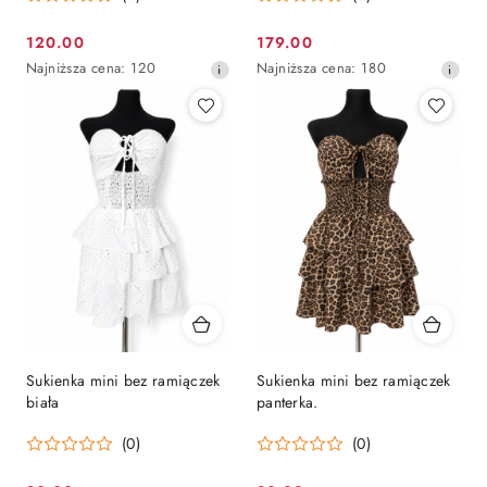
120.00
179.00
Cena
Cena
Najniższa
Najniższa
Najniższa cena:
120
Najniższa cena:
180
promocyjna:
promocyjna:
cena
cena
z
z
30
30
dni
dni
przed
przed
obniżką
obniżką
Sukienka mini bez ramiączek
Sukienka mini bez ramiączek
biała
panterka.
(0)
(0)