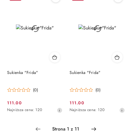
30
30
dni
dni
przed
przed
obniżką
obniżką
Sukienka "Frida"
Sukienka "Frida"
(0)
(0)
111.00
111.00
Cena
Cena
Najniższa
Najniższa
Najniższa cena:
120
Najniższa cena:
120
promocyjna:
promocyjna:
cena
cena
z
z
30
30
dni
dni