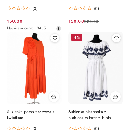
(0)
(0)
150.00
150.00
220.00
Cena
Cena
Cena
Najniższa
Najniższa cena:
184.5
promocyjna:
promocyjna:
przed
cena
promocją:
-1%
z
30
dni
przed
obniżką
Sukienka pomarańczowa z
Sukienka hiszpanka z
kwiatkami
niebieskim haftem biała
(0)
(0)