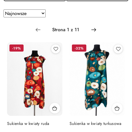
Zastosowano
Sortuj
według
sortowanie:
Najnowsze.
-19%
-32%
Sukienka w kwiaty ruda
Sukienka w kwiaty turkusowa