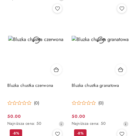
promocyjna:
promocyjna:
przed
cena
promocją:
z
30
dni
przed
obniżką
Bluzka chustka czerwona
Bluzka chustka granatowa
(0)
(0)
50.00
50.00
Cena
Cena
Najniższa
Najniższa
Najniższa cena:
50
Najniższa cena:
50
promocyjna:
promocyjna:
cena
cena
-8%
-8%
z
z