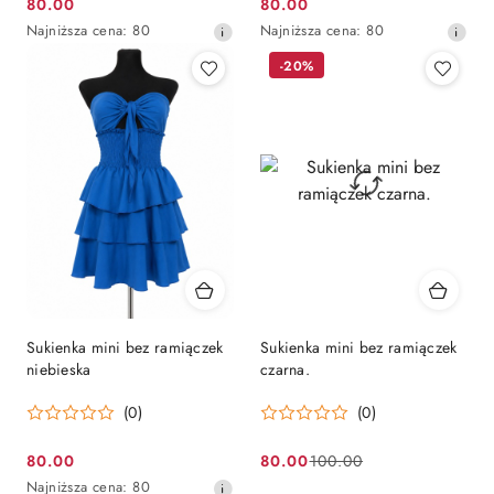
80.00
80.00
Cena
Cena
Najniższa
Najniższa
Najniższa cena:
80
Najniższa cena:
80
promocyjna:
promocyjna:
cena
cena
-20%
z
z
30
30
dni
dni
przed
przed
obniżką
obniżką
Sukienka mini bez ramiączek
Sukienka mini bez ramiączek
niebieska
czarna.
(0)
(0)
80.00
80.00
100.00
Cena
Cena
Cena
Najniższa
Najniższa cena:
80