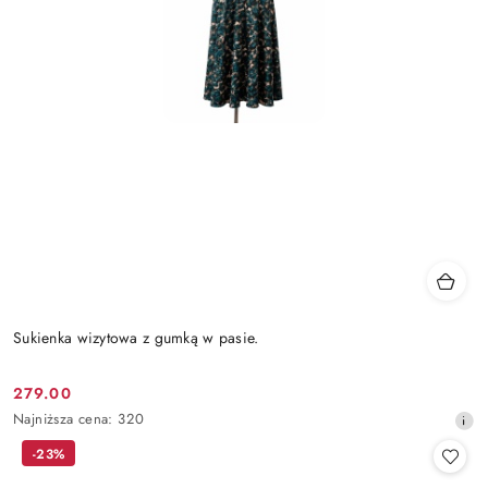
Sukienka wizytowa z gumką w pasie.
279.00
Cena
Najniższa
Najniższa cena:
320
promocyjna:
cena
-23%
z
30