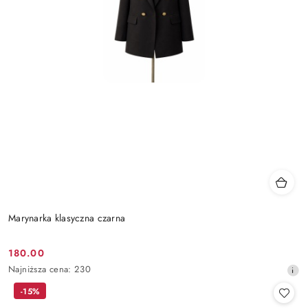
Marynarka klasyczna czarna
180.00
Cena
Najniższa
Najniższa cena:
230
promocyjna:
cena
-15%
z
30