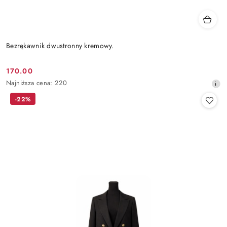
Bezrękawnik dwustronny kremowy.
170.00
Cena
Najniższa
Najniższa cena:
220
promocyjna:
cena
-22%
z
30
dni
przed
obniżką