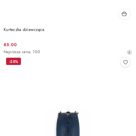
Kurteczka dziewczęca
85.00
Cena
Najniższa
Najniższa cena:
100
promocyjna:
cena
-25%
z
30
dni
przed
obniżką