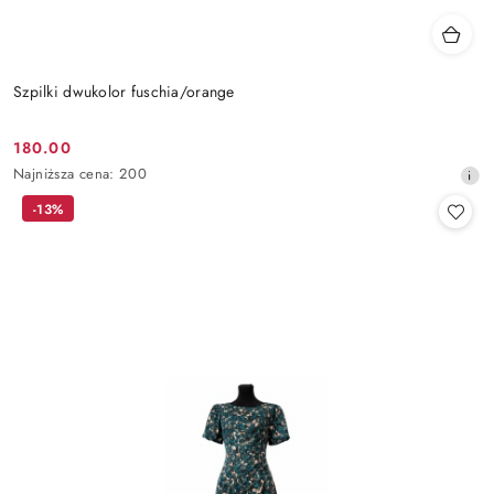
Szpilki dwukolor fuschia/orange
180.00
Cena
Najniższa
Najniższa cena:
200
promocyjna:
cena
-13%
z
30
dni
przed
obniżką