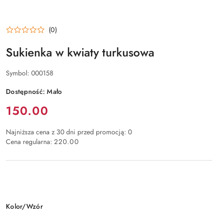
(0)
Sukienka w kwiaty turkusowa
Symbol:
000158
Dostępność:
Mało
Cena:
150.00
Najniższa cena z 30 dni przed promocją:
0
Cena regularna:
220.00
Wariant
Kolor/Wzór