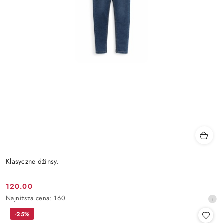
Klasyczne dżinsy.
120.00
Cena
Najniższa
Najniższa cena:
160
promocyjna:
cena
-25%
z