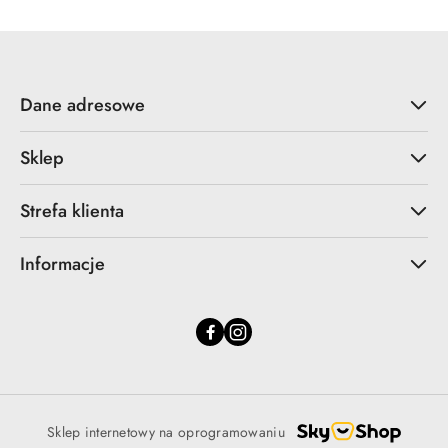
30
dni
przed
obniżką
Dane adresowe
Sklep
Strefa klienta
Informacje
Sklep internetowy na oprogramowaniu