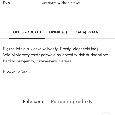
Kolor:
wzorzysty, wielokolorowy
OPIS PRODUKTU
OPINIE (0)
ZADAJ PYTANIE
Piękna letnia sukienka w kwiaty. Prosty, elegancki krój.
Wielokolorowy wzór pozwala na dowolny dobór dodatków.
Bardzo przyjemny, przewiewny materiał.
Produkt włoski.
Produkty
Produkty
Polecane
Podobne produkty
Pomiń karuzelę produktów
o
o
statusie:
statusie: