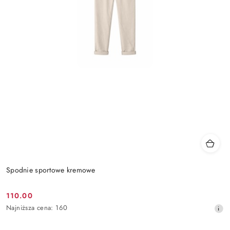
Spodnie sportowe kremowe
110.00
Cena
Najniższa
Najniższa cena:
160
promocyjna:
cena
z