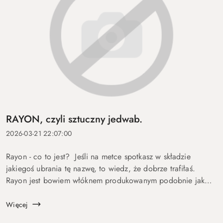
RAYON, czyli sztuczny jedwab.
2026-03-21 22:07:00
Rayon - co to jest? Jeśli na metce spotkasz w składzie
jakiegoś ubrania tę nazwę, to wiedz, że dobrze trafiłaś.
Rayon jest bowiem włóknem produkowanym podobnie jak
wiskoza, z celulozy drzewnej. Ponieważ jest poddawany
obróbce chemiczn...
Więcej