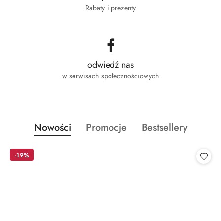
Rabaty i prezenty
odwiedź nas
w serwisach społecznościowych
Produkty
Produkty
Produkty
Nowości
Promocje
Bestsellery
Pomiń karuzelę produktów
o
o
o
statusie:
statusie:
statusie:
-19%