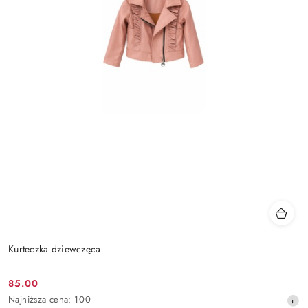
Kurteczka dziewczęca
85.00
Cena
Najniższa
Najniższa cena:
100
promocyjna: