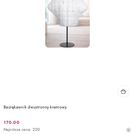
Bezrękawnik dwustronny kremowy.
170.00
Cena
Najniższa
Najniższa cena:
220
promocyjna:
cena