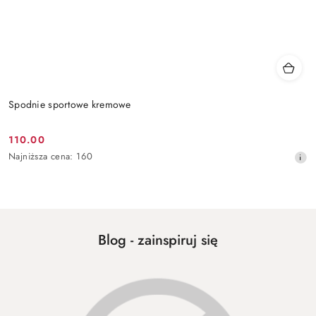
Spodnie sportowe kremowe
110.00
Cena
Najniższa
Najniższa cena:
160
promocyjna:
cena
z
30
dni
przed
obniżką
Blog - zainspiruj się