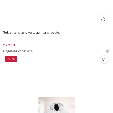
Sukienka wizytowa z gumką w pasie.
279.00
Cena
Najniższa
Najniższa cena:
320
promocyjna:
cena
-23%
z
30
dni
przed
obniżką