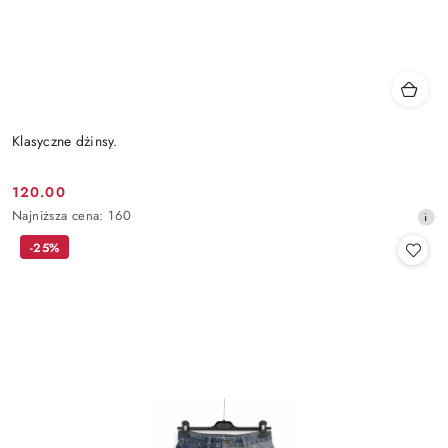
Klasyczne dżinsy.
120.00
Cena
Najniższa
Najniższa cena:
160
promocyjna:
cena
-25%
z
30
dni
przed
obniżką