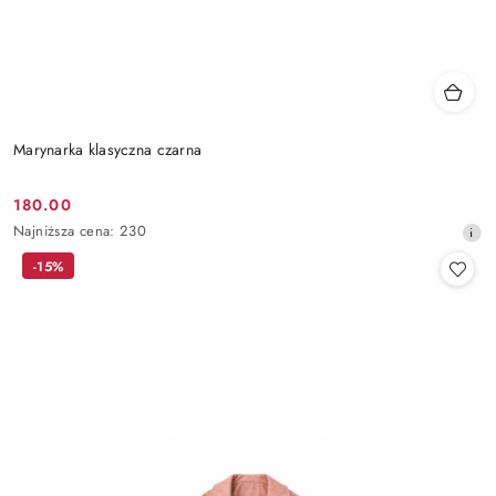
Marynarka klasyczna czarna
180.00
Cena
Najniższa
Najniższa cena:
230
promocyjna:
cena
-15%
z
30
dni
przed
obniżką