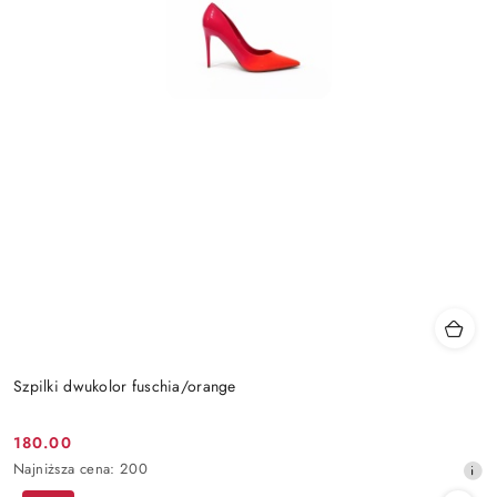
Szpilki dwukolor fuschia/orange
180.00
Cena
Najniższa
Najniższa cena:
200
promocyjna:
cena