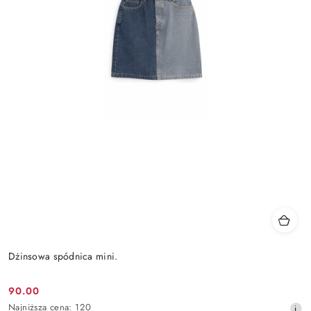
Dżinsowa spódnica mini.
90.00
Cena
Najniższa
Najniższa cena:
120