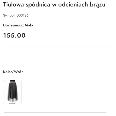
Tiulowa spódnica w odcieniach brązu
Symbol:
000136
Dostępność:
Mało
cena:
155.00
Wariant
Kolor/Wzór
Ilość