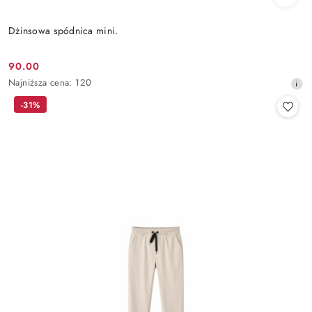
Dżinsowa spódnica mini.
90.00
Cena
Najniższa
Najniższa cena:
120
promocyjna:
cena
-31%
z
30
dni
przed
obniżką