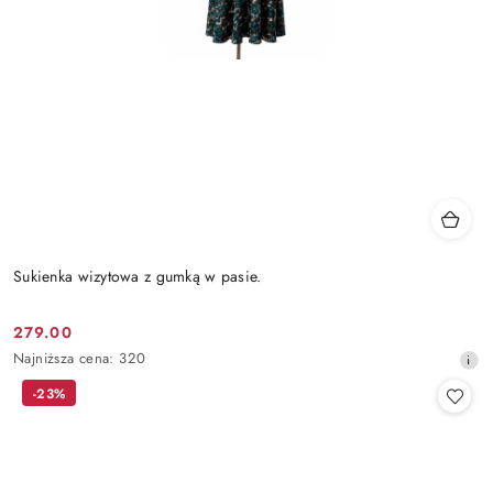
Sukienka wizytowa z gumką w pasie.
279.00
Cena
Najniższa
Najniższa cena:
320
promocyjna:
cena
-23%
z
30
dni
przed
obniżką