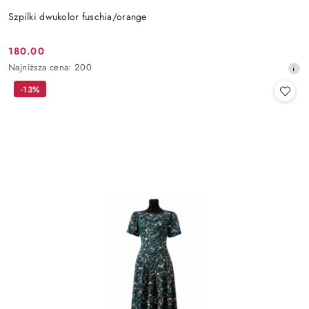
Szpilki dwukolor fuschia/orange
180.00
Cena
Najniższa
Najniższa cena:
200
promocyjna:
cena
-13%
z
30
dni
przed
obniżką