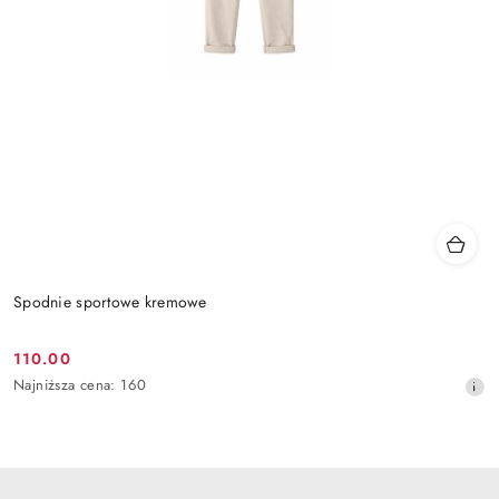
Spodnie sportowe kremowe
110.00
Cena
Najniższa
Najniższa cena:
160
promocyjna:
cena
z
30
dni
przed