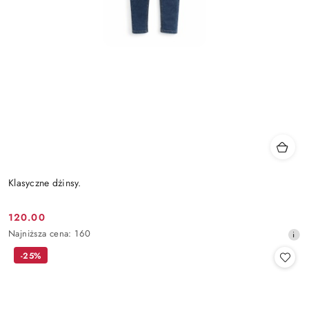
Klasyczne dżinsy.
120.00
Cena
Najniższa
Najniższa cena:
160
promocyjna:
cena
-25%
z
30
dni
przed
obniżką