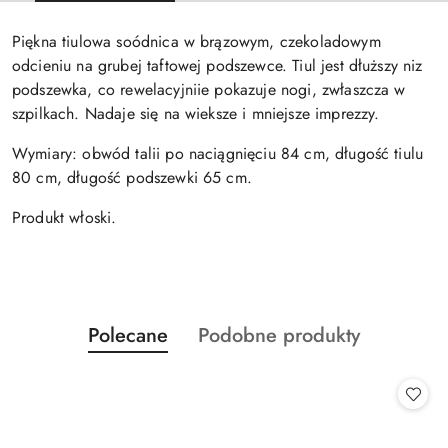
Piękna tiulowa soódnica w brązowym, czekoladowym
odcieniu na grubej taftowej podszewce. Tiul jest dłuższy niz
podszewka, co rewelacyjniie pokazuje nogi, zwłaszcza w
szpilkach. Nadaje się na wieksze i mniejsze imprezzy.
Wymiary: obwód talii po naciągnięciu 84 cm, długość tiulu
80 cm, długość podszewki 65 cm.
Produkt włoski.
Produkty
Produkty
Polecane
Podobne produkty
Pomiń karuzelę produktów
o
o
statusie:
statusie: