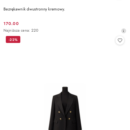
Bezrękawnik dwustronny kremowy.
170.00
Cena
Najniższa
Najniższa cena:
220
promocyjna:
cena
-22%
z
30
dni
przed
obniżką