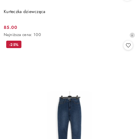
Kurteczka dziewczęca
85.00
Cena
Najniższa
Najniższa cena:
100
promocyjna:
cena
-25%
z
30
dni
przed
obniżką