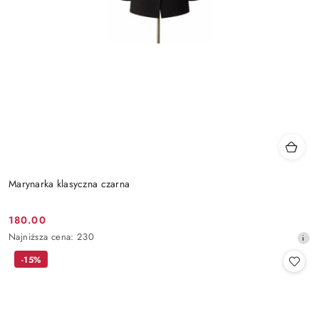
Marynarka klasyczna czarna
180.00
Cena
Najniższa
Najniższa cena:
230
promocyjna:
cena
-15%
z
30
dni
przed
obniżką