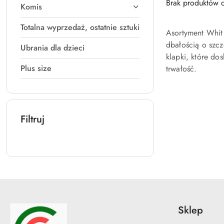
Brak produktów d
Komis
Totalna wyprzedaż, ostatnie sztuki
Asortyment Whit 
dbałością o szcz
Ubrania dla dzieci
klapki, które do
Plus size
trwałość.
Filtruj
Sklep